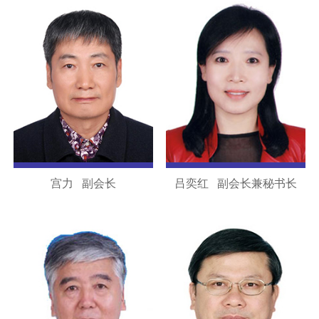
宫力 副会长
吕奕红 副会长兼秘书长