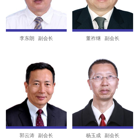
李东朗 副会长
董祚继 副会长
郭云涛 副会长
杨玉成 副会长